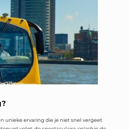
g?
unieke ervaring die je niet snel vergeet.
gtepunt volgt: de spectaculaire
splash
in de