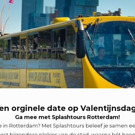
en orginele date op Valentijnsda
Ga mee met Splashtours Rotterdam!
 in Rotterdam? Met Splashtours beleef je samen een 
est bijzondere plekjes van de stad, waarna hét hoo