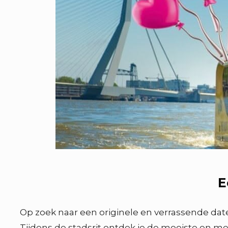
E
Op zoek naar een originele en verrassende date
Tijdens de stadsrit ontdek je de mooiste en me