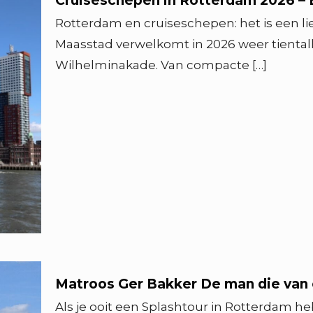
Cruiseschepen in Rotterdam 2026 – 
Rotterdam en cruiseschepen: het is een lie
Maasstad verwelkomt in 2026 weer tienta
Wilhelminakade. Van compacte
[…]
Matroos Ger Bakker De man die van 
Als je ooit een Splashtour in Rotterdam h