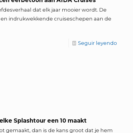
Een eerbetoon aan AIDA Cruises
fdesverhaal dat elk jaar mooier wordt. De
llen indrukwekkende cruiseschepen aan de
Seguir leyendo
elke Splashtour een 10 maakt
ebt gemaakt, dan is de kans groot dat je hem