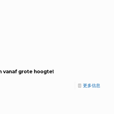
n vanaf grote hoogte!
更多信息