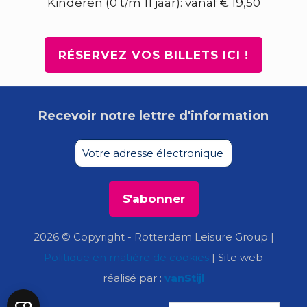
Kinderen (0 t/m 11 jaar): vanaf € 19,50
RÉSERVEZ VOS BILLETS ICI !
Recevoir notre lettre d'information
2026 © Copyright - Rotterdam Leisure Group |
Politique en matière de cookies
| Site web
réalisé par :
vanStijl