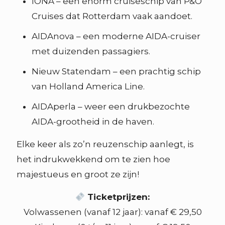
IONA – een enorm cruiseschip van P&O
Cruises dat Rotterdam vaak aandoet.
AIDAnova – een moderne AIDA-cruiser
met duizenden passagiers.
Nieuw Statendam – een prachtig schip
van Holland America Line.
AIDAperla – weer een drukbezochte
AIDA-grootheid in de haven.
Elke keer als zo’n reuzenschip aanlegt, is
het indrukwekkend om te zien hoe
majestueus en groot ze zijn!
Ticketprijzen:
Volwassenen (vanaf 12 jaar): vanaf € 29,50