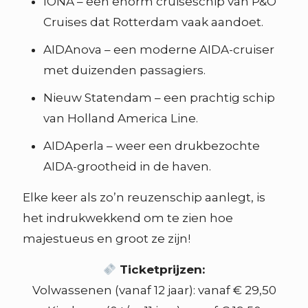
IONA – een enorm cruiseschip van P&O
Cruises dat Rotterdam vaak aandoet.
AIDAnova – een moderne AIDA-cruiser
met duizenden passagiers.
Nieuw Statendam – een prachtig schip
van Holland America Line.
AIDAperla – weer een drukbezochte
AIDA-grootheid in de haven.
Elke keer als zo’n reuzenschip aanlegt, is
het indrukwekkend om te zien hoe
majestueus en groot ze zijn!
Ticketprijzen:
Volwassenen (vanaf 12 jaar): vanaf € 29,50