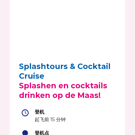
Splashtours & Cocktail
Cruise
Splashen en cocktails
drinken op de Maas!
登机
起飞前 15 分钟
登机点