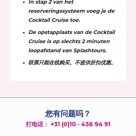
In stap 2 van het
reserveringssysteem voeg je de
Cocktail Cruise toe.
De opstapplaats van de Cocktail
Cruise is op slechts 2 minuten
loopafstand van Splashtours.
联票只能在线购买。不提供折扣优惠。
您有问题吗？
打电话：
+31 (0)10 - 436 94 91