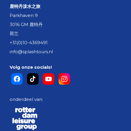
鹿特丹泼水之旅
Parkhaven 9
3016 GM 鹿特丹
荷兰
+31(0)10-4369491
info@splashtours.nl
Volg onze socials!
onderdeel van: