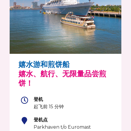
嬉水游和煎饼船
嬉水、航行、无限量品尝煎
饼！
登机
起飞前 15 分钟
登机点
Parkhaven t/o Euromast