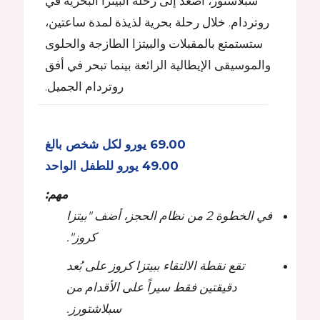
سبلاشتور، اصعد إلى رحلة البيتزا البحرية في
روتردام. خلال رحلة بحرية لذيذة لمدة ساعتين،
ستستمتع بالمقبلات والبيتزا الطازجة والحلوى
والموسيقى الإيطالية الرائعة بينما تبحر في أفق
روتردام الجميل.
69.00 يورو لكل شخص بالغ
49.00 يورو للطفل الواحد
مهم:
في الخطوة 2 من نظام الحجز، أضف "بيتزا
كروز".
تقع نقطة الالتقاء ببيتزا كروز على بُعد
دقيقتين فقط سيراً على الأقدام من
سبلاشتورز.